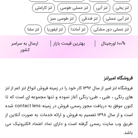
لنز یخی
لنز آبی
لنز عسلی طوسی
لنز کاراملی
لنز آبی عسلی
لنز فندقی
لنز طوسی سبز
لنز عسلی دور مشکی
لنز آماندا
لنز ایفوریا
لنز سلنا
100% اورجینال
بهترین قیمت بازار
ارسال به سراسر
کشور
فروشگاه امیرلنز
فروشگاه لنز امیر از سال 1392 کار خود را در زمینه فروش انواع لنز اعم از لنز
های رنگی ، طبی ، طبی-رنگی آغاز نموده و تنها مجموعه ای است که تا
کنون موفق به دریافت مجوز رسمی فروش در زمینه contact lens شده
است و از سال 1398 تصمیم به فروش و ارائه خدمات به صورت آنلاین از
طریق وب سایت رسمی گرفته است و دارای نماد اعتماد الکترونیک می
باشد.