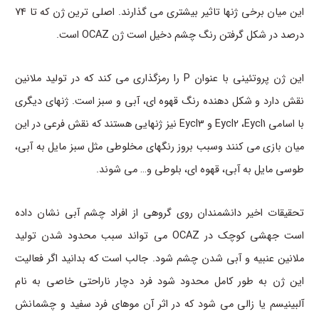
این میان برخی ژنها تاثیر بیشتری می گذارند. اصلی ترین ژن که تا 74
درصد در شکل گرفتن رنگ چشم دخیل است ژن OCAZ است.
این ژن پروتئینی با عنوان P را رمزگذاری می کند که در تولید ملانین
نقش دارد و شکل دهنده رنگ قهوه ای، آبی و سبز است. ژنهای دیگری
با اسامی Eycl2 ،Eycl1 و Eycl3 نیز ژنهایی هستند که نقش فرعی در این
میان بازی می کنند وسبب بروز رنگهای مخلوطی مثل سبز مایل به آبی،
طوسی مایل به آبی، قهوه ای، بلوطی و… می شوند.
تحقیقات اخیر دانشمندان روی گروهی از افراد چشم آبی نشان داده
است جهشی کوچک در OCAZ می تواند سبب محدود شدن تولید
ملانین عنبیه و آبی شدن چشم شود. جالب است که بدانید اگر فعالیت
این ژن به طور کامل محدود شود فرد دچار ناراحتی خاصی به نام
آلبینیسم یا زالی می شود که در اثر آن موهای فرد سفید و چشمانش