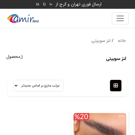
ارسال فوری تهران و کرج از
تا
18
10
خانه
/
لنز سوییتی
1
محصول
لنز سوییتی
سالانه