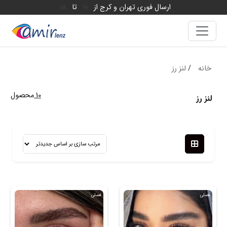
ارسال فوری تهران و کرج از
تا
18
10
خانه
/
لنز رز
10
محصول
لنز رز
فصلی
فصلی