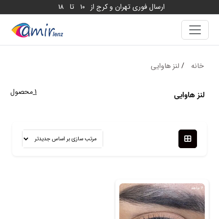
ارسال فوری تهران و کرج از
تا
18
10
خانه
/
لنز هاوایی
1
محصول
لنز هاوایی
6 ماهه