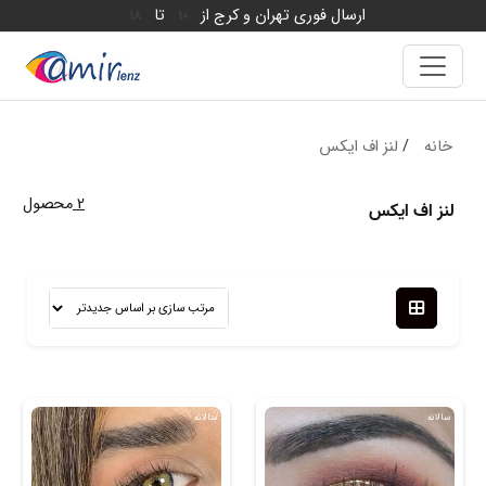
ارسال فوری تهران و کرج از
تا
18
10
خانه
/
لنز اف ایکس
2
محصول
لنز اف ایکس
سالانه
سالانه