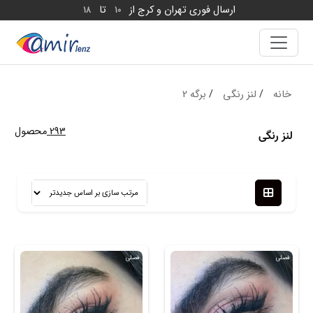
ارسال فوری تهران و کرج از
تا
18
10
خانه
/
لنز رنگی
/
برگه 2
293
محصول
لنز رنگی
فصلی
فصلی