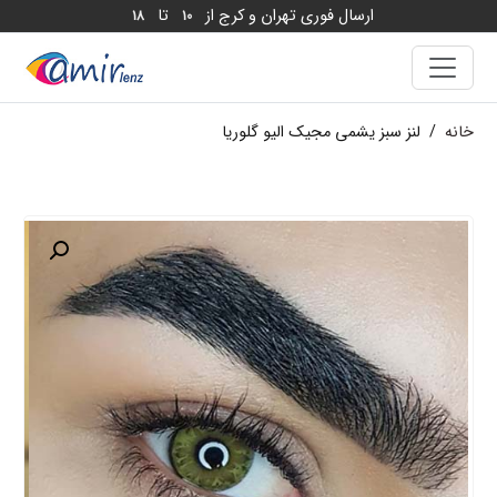
ارسال فوری تهران و کرج از
تا
18
10
خانه
/
لنز سبز یشمی مجیک الیو گلوریا