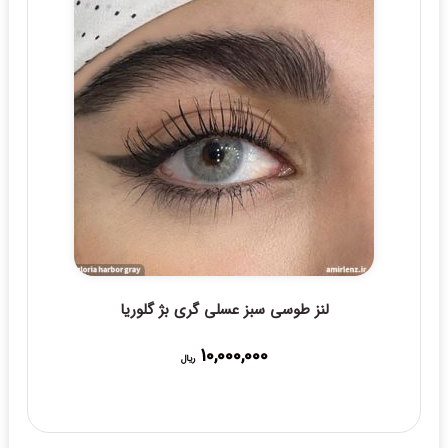
لنز طوسی سبز عسلی گری بژ گلوریا
10,000,000
ریال