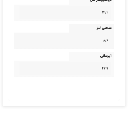
دیامتر(قطر لنز)
14/2
منحنی لنز
8/6
آبرسانی
42%