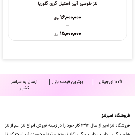
لنز طوسی آبی استیل گری گلوریا
16,000,000
ریال
–
Price
15,000,000
ریال
range:
15,000,000 ریال
through
16,000,000 ریال
100% اورجینال
بهترین قیمت بازار
ارسال به سراسر
کشور
فروشگاه امیرلنز
فروشگاه لنز امیر از سال 1392 کار خود را در زمینه فروش انواع لنز اعم از لنز
های رنگی ، طبی ، طبی-رنگی آغاز نموده و تنها مجموعه ای است که تا