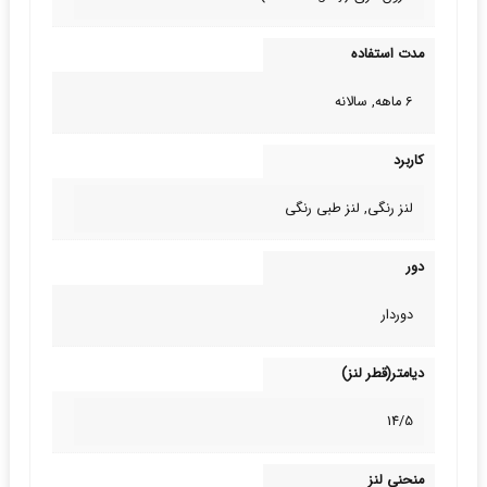
مدت استفاده
6 ماهه, سالانه
کاربرد
لنز رنگی, لنز طبی‌ رنگی
دور
دوردار
دیامتر(قطر لنز)
14/5
منحنی لنز