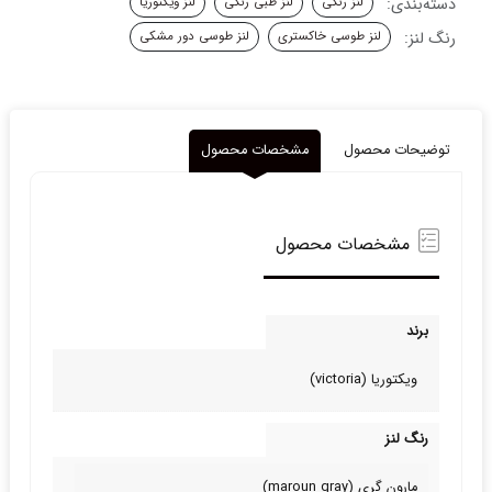
دسته‌بندی:
لنز رنگی
لنز طبی رنگی
لنز ویکتوریا
مارون
گری
رنگ لنز:
لنز طوسی خاکستری
لنز طوسی دور مشکی
ویکتوریا
عدد
توضیحات محصول
مشخصات محصول
مشخصات محصول
برند
ویکتوریا (victoria)
رنگ لنز
مارون گری (maroun gray)