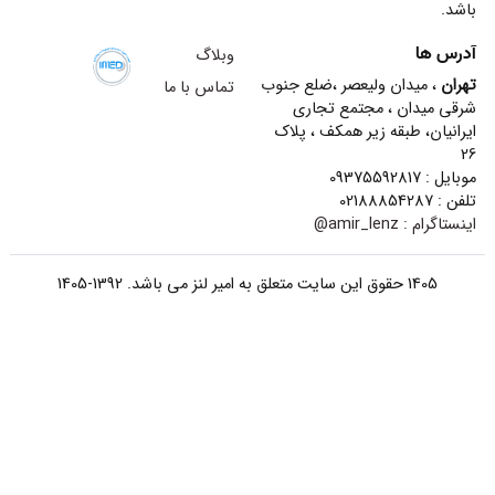
باشد.
آدرس ها
وبلاگ
تهران
، میدان ولیعصر ،ضلع جنوب
تماس با ما
شرقی میدان ، مجتمع تجاری
ایرانیان، طبقه زیر همکف ، پلاک
26
موبایل : 09375592817
تلفن : 02188854287
اینستاگرام :
amir_lenz@
1405 حقوق این سایت متعلق به امیر لنز می باشد. 1392-1405