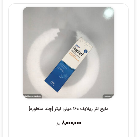
through
20,000,000 ریال
مایع لنز ریلایف 160 میلی لیتر [چند منظوره]
8,000,000
ریال