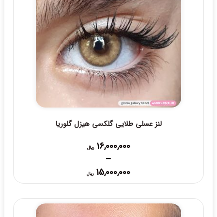
لنز عسلی طلایی گلکسی هیزل گلوریا
16,000,000
ریال
–
Price
15,000,000
ریال
range:
15,000,000 ریال
through