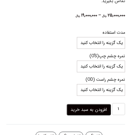
تماس بگیرید.
Price
19,000,000
–
25,000,000
ریال
ریال
range:
19,000,000 ریال
مدت استفاده
through
25,000,000 ریال
نمره چشم چپ(OُS)
نمره چشم راست (OD)
لنز
افزودن به سبد خرید
طوسی
روشن
دور
مشکی