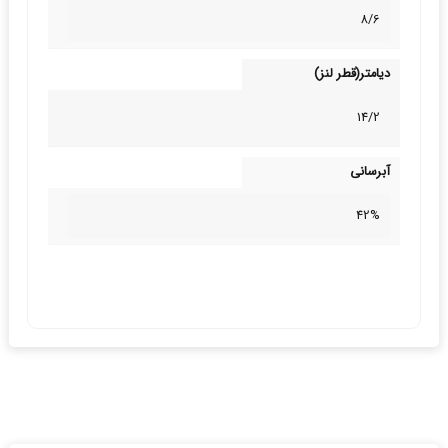
8/6
دیامتر(قطر لنز)
14/2
آبرسانی
42%