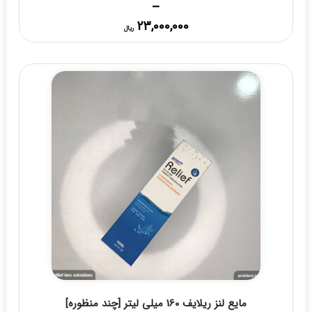
–
Price
23,000,000
ریال
range:
23,000,000 ریال
through
25,000,000 ریال
مایع لنز ریلایف 160 میلی لیتر [چند منظوره]