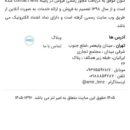
کنون موفق به دریافت مجوز رسمی فروش در زمینه contact lens شده
است و از سال 1398 تصمیم به فروش و ارائه خدمات به صورت آنلاین از
طریق وب سایت رسمی گرفته است و دارای نماد اعتماد الکترونیک می
باشد.
آدرس ها
وبلاگ
تهران
، میدان ولیعصر ،ضلع جنوب
تماس با ما
شرقی میدان ، مجتمع تجاری
ایرانیان، طبقه زیر همکف ، پلاک
26
موبایل : 09375592817
تلفن : 02188854287
اینستاگرام :
amir_lenz@
1405 حقوق این سایت متعلق به امیر لنز می باشد. 1392-1405