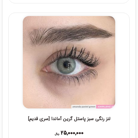
11,000,000 ریال
through
15,000,000 ریال
لنز رنگی سبز پاستل گرین آماندا [سری قدیم]
25,000,000
ریال