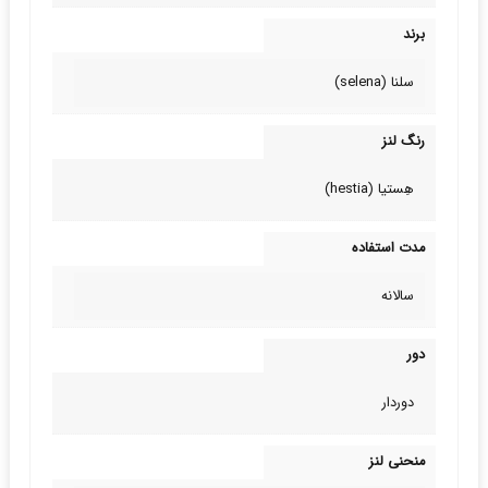
برند
سلنا (selena)
رنگ لنز
هِستیا (hestia)
مدت استفاده
سالانه
دور
دوردار
منحنی لنز