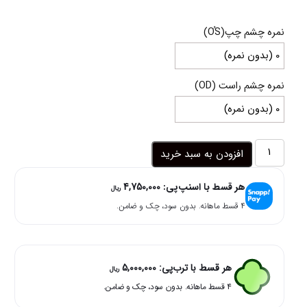
range:
19,000,000 ریال
نمره چشم چپ(OُS)
through
20,000,000 ریال
نمره چشم راست (OD)
لنز
افزودن به سبد خرید
عسلی
قهوه
هر قسط با اسنپ‌پی:
4,750,000
ای
ریال
دوردار
۴ قسط ماهانه. بدون سود، چک و ضامن.
هستیا
سلنا
عدد
هر قسط با ترب‌پی:
5,000,000
ریال
۴ قسط ماهانه. بدون سود، چک و ضامن.