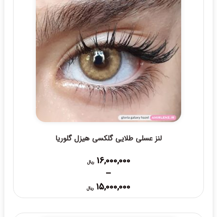
لنز عسلی طلایی گلکسی هیزل گلوریا
16,000,000
ریال
–
Price
15,000,000
ریال
range:
15,000,000 ریال