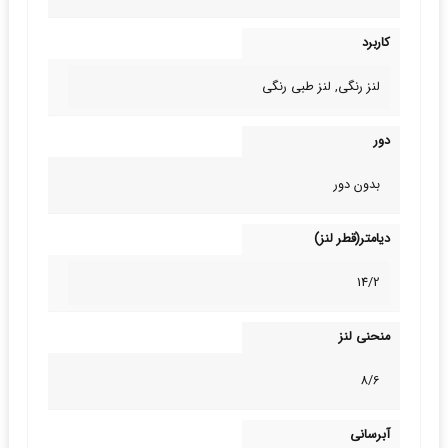
کاربرد
لنز رنگی, لنز طبی‌ رنگی
دور
بدون دور
دیامتر(قطر لنز)
14/2
منحنی لنز
8/6
آبرسانی