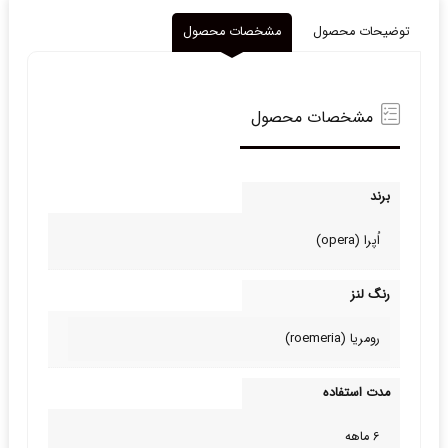
توضیحات محصول
مشخصات محصول
مشخصات محصول
برند
اُپرا (opera)
رنگ لنز
رومریا (roemeria)
مدت استفاده
6 ماهه