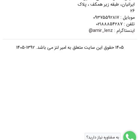
ایرانیان، طبقه زیر همکف ، پلاک
26
موبایل : 09375592817
تلفن : 02188854287
اینستاگرام :
amir_lenz@
1405 حقوق این سایت متعلق به امیر لنز می باشد. 1392-1405
به مشاوره نیاز دارید؟