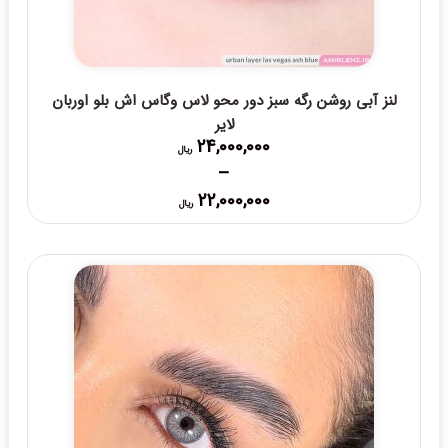
لنز آبی روشن رگه سبز دور محو لاس وگاس اش بلو اوربان
لایر
24,000,000
ریال
–
Price
22,000,000
ریال
range:
22,000,000 ریال
through
24,000,000 ریال