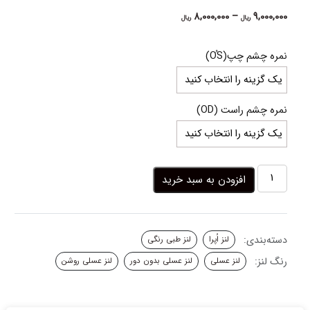
Price
8,000,000
–
9,000,000
ریال
ریال
range:
8,000,000 ریال
نمره چشم چپ(OُS)
through
9,000,000 ریال
نمره چشم راست (OD)
لنز
افزودن به سبد خرید
عسلی
روشن
رومریا
اپرا
دسته‌بندی:
لنز اُپرا
لنز طبی رنگی
عدد
رنگ لنز:
لنز عسلی
لنز عسلی بدون دور
لنز عسلی روشن