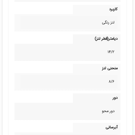
کاربرد
لنز رنگی
دیامتر(قطر لنز)
14/2
منحنی لنز
8/6
دور
دور محو
آبرسانی