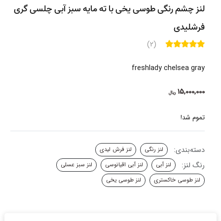
لنز چشم رنگی طوسی یخی با ته مایه سبز آبی چلسی گری
فرشلیدی
(2)
freshlady chelsea gray
15,000,000
ریال
تموم شد!
دسته‌بندی:
لنز رنگی
لنز فرش لیدی
رنگ لنز:
لنز آبی
لنز آبی اقیانوسی
لنز سبز عسلی
لنز طوسی خاکستری
لنز طوسی یخی