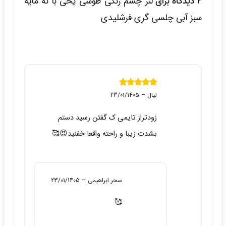
2 دیدگاه برای
لنز چشم رنگی طوسی یخی با ته مایه
سبز آبی چلسی گری فرشلیدی
نمره
5
از 5
لیال
–
23/01/1405
زودتراز تایمی ک گفتن رسید دستم
بشدت زیبا و راحته واقعا خفنید😍🥰
سحر ابراهیمی
–
23/01/1405
🥰