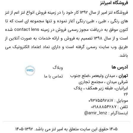
فروشگاه امیرلنز
فروشگاه لنز امیر از سال 1392 کار خود را در زمینه فروش انواع لنز اعم از لنز
های رنگی ، طبی ، طبی-رنگی آغاز نموده و تنها مجموعه ای است که تا
کنون موفق به دریافت مجوز رسمی فروش در زمینه contact lens شده
است و از سال 1398 تصمیم به فروش و ارائه خدمات به صورت آنلاین از
طریق وب سایت رسمی گرفته است و دارای نماد اعتماد الکترونیک می
باشد.
آدرس ها
وبلاگ
تهران
، میدان ولیعصر ،ضلع جنوب
تماس با ما
شرقی میدان ، مجتمع تجاری
ایرانیان، طبقه زیر همکف ، پلاک
26
موبایل : 09375592817
تلفن : 02188854287
اینستاگرام :
amir_lenz@
1405 حقوق این سایت متعلق به امیر لنز می باشد. 1392-1405