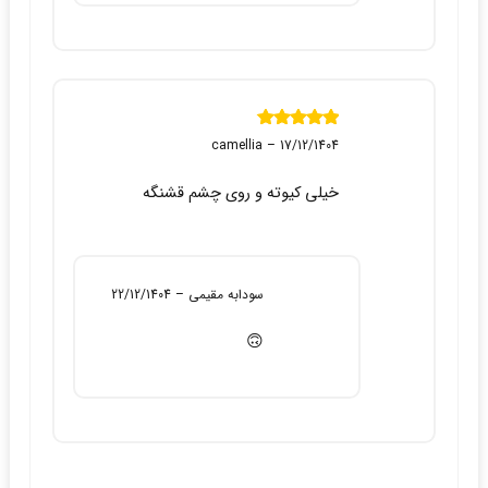
نمره
5
از 5
camellia
–
17/12/1404
خیلی کیوته و روی چشم قشنگه
سودابه مقیمی
–
22/12/1404
🙃