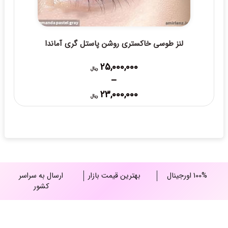
لنز طوسی خاکستری روشن پاستل گری آماندا
25,000,000
ریال
–
Price
23,000,000
ریال
range:
23,000,000 ریال
through
25,000,000 ریال
100% اورجینال
بهترین قیمت بازار
ارسال به سراسر
کشور