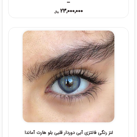
–
Price
23,000,000
ریال
range:
23,000,000 ریال
through
25,000,000 ریال
لنز رنگی فانتزی آبی دوردار قلبی بلو هارت آماندا