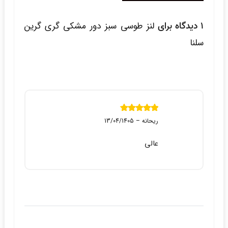
1 دیدگاه برای
لنز طوسی سبز دور مشکی گری گرین
سلنا
نمره
5
از 5
ریحانه
–
13/04/1405
عالی