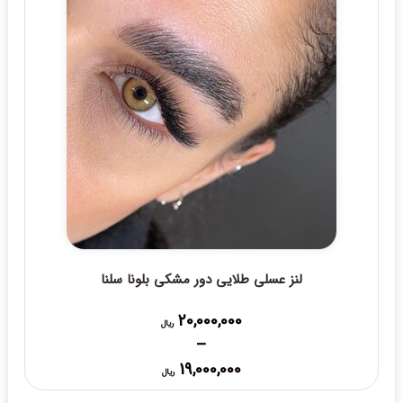
لنز عسلی طلایی دور مشکی بلونا سلنا
20,000,000
ریال
–
Price
19,000,000
ریال
range: