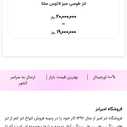
لنز طوسی سبز لائوس سلنا
20,000,000
ریال
–
Price
19,000,000
ریال
range:
19,000,000 ریال
through
20,000,000 ریال
100% اورجینال
بهترین قیمت بازار
ارسال به سراسر
کشور
فروشگاه امیرلنز
فروشگاه لنز امیر از سال 1392 کار خود را در زمینه فروش انواع لنز اعم از لنز
های رنگی ، طبی ، طبی-رنگی آغاز نموده و تنها مجموعه ای است که تا