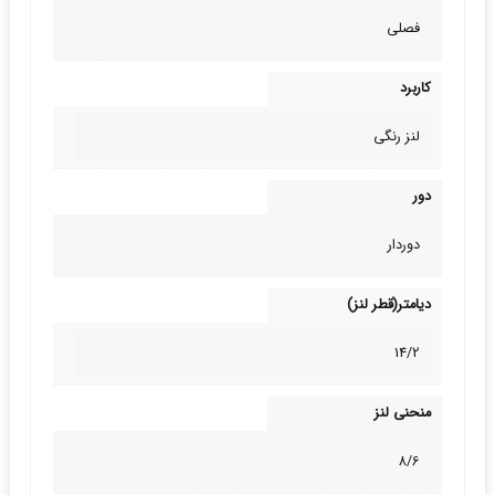
فصلی
کاربرد
لنز رنگی
دور
دوردار
دیامتر(قطر لنز)
14/2
منحنی لنز
8/6