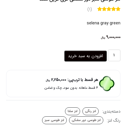
(1)
selena gray green
9,000,000
ریال
لنز
افزودن به سبد خرید
طوسی
سبز
دور
مشکی
هر قسط با ترب‌پی:
2,250,000
ریال
گری
۴ قسط ماهانه. بدون سود، چک و ضامن.
گرین
سلنا
عدد
دسته‌بندی:
لنز رنگی
لنز سلنا
رنگ لنز:
لنز طوسی دور مشکی
لنز طوسی سبز