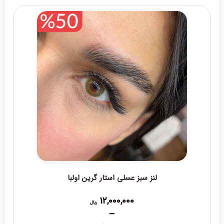
through
10,000,000 ریال
لنز سبز عسلی استار گرین اولبا
12,000,000
ریال
–
Price