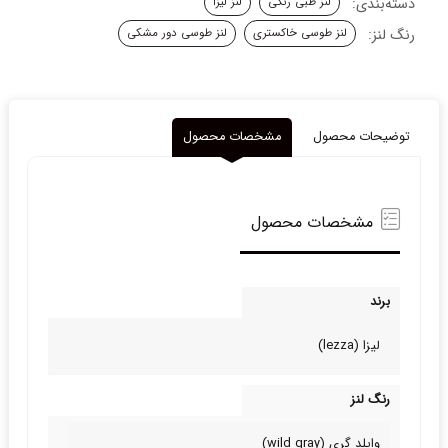
دسته‌بندی:
لنز طبی رنگی
لنز لیزا
گری
لیزا
رنگ لنز:
لنز طوسی خاکستری
لنز طوسی دور مشکی
عدد
توضیحات محصول
مشخصات محصول
مشخصات محصول
برند
لیزا (lezza)
رنگ لنز
وایلد گری (wild gray)