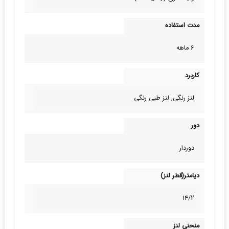
مدت استفاده
6 ماهه
کاربرد
لنز رنگی, لنز طبی‌ رنگی
دور
دوردار
دیامتر(قطر لنز)
14/2
منحنی لنز