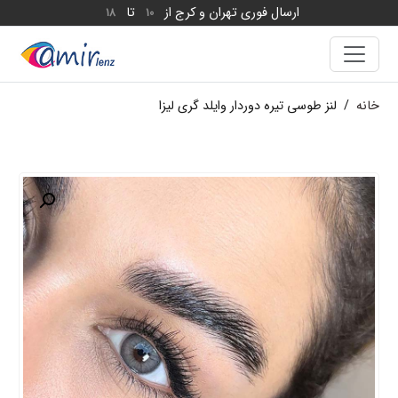
ارسال فوری تهران و کرج از
تا
18
10
خانه
/
لنز طوسی تیره دوردار وایلد گری لیزا