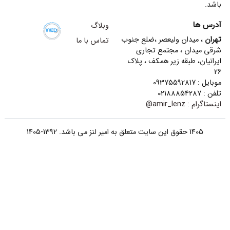
باشد.
آدرس ها
وبلاگ
تهران
، میدان ولیعصر ،ضلع جنوب
تماس با ما
شرقی میدان ، مجتمع تجاری
ایرانیان، طبقه زیر همکف ، پلاک
26
موبایل : 09375592817
تلفن : 02188854287
اینستاگرام :
amir_lenz@
1405 حقوق این سایت متعلق به امیر لنز می باشد. 1392-1405