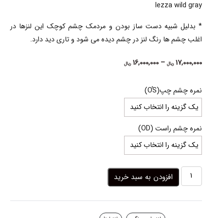
lezza wild gray
* بدلیل شبیه دست ساز بودن و مردمک چشم کوچک این لنزها در
اغلب چشم ها رنگ لنز در چشم دیده می شود و تاری دید دارد.
Price
16,000,000
–
17,000,000
ریال
ریال
range:
16,000,000 ریال
نمره چشم چپ(OُS)
through
17,000,000 ریال
نمره چشم راست (OD)
لنز
افزودن به سبد خرید
طوسی
تیره
دوردار
وایلد