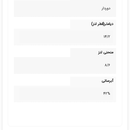
دوردار
دیامتر(قطر لنز)
14/2
منحنی لنز
8/6
آبرسانی
42%