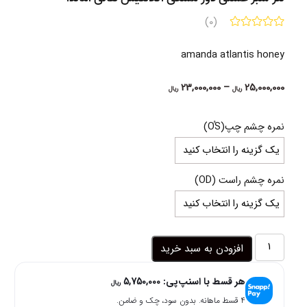
(0)
amanda atlantis honey
Price
23,000,000
–
25,000,000
ریال
ریال
range:
23,000,000 ریال
نمره چشم چپ(OُS)
through
25,000,000 ریال
نمره چشم راست (OD)
لنز
افزودن به سبد خرید
سبز
عسلی
هر قسط با اسنپ‌پی:
5,750,000
دور
ریال
مشکی
۴ قسط ماهانه. بدون سود، چک و ضامن.