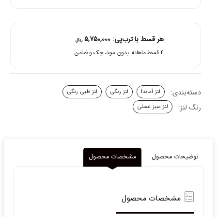
آتلانتیس
هانی
آماندا
عدد
هر قسط با ترب‌پی:
5,750,000
ریال
۴ قسط ماهانه. بدون سود، چک و ضامن.
دسته‌بندی:
لنز آماندا
لنز رنگی
لنز طبی رنگی
رنگ لنز:
لنز سبز عسلی
توضیحات محصول
مشخصات محصول
مشخصات محصول