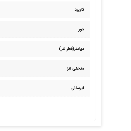
کاربرد
دور
دیامتر(قطر لنز)
منحنی لنز
آبرسانی