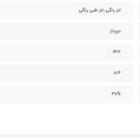
لنز رنگی, لنز طبی‌ رنگی
دوردار
14/2
8/6
38%