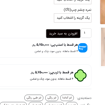
نمره چشم چپ(OُS)
لنز
افزودن به سبد خرید
سبز
عسلی
هر قسط با اسنپ‌پی:
5,750,000
دوردار
ریال
کینگ
۴ قسط ماهانه. بدون سود، چک و ضامن.
آف
شاین
آماندا
عدد
هر قسط با ترب‌پی:
5,750,000
ریال
۴ قسط ماهانه. بدون سود، چک و ضامن.
دسته‌بندی:
لنز آماندا
لنز رنگی
لنز طبی رنگی
لنز سبز
لنز سبز عسلی
لنز عسلی
لنز عسلی دور مشکی