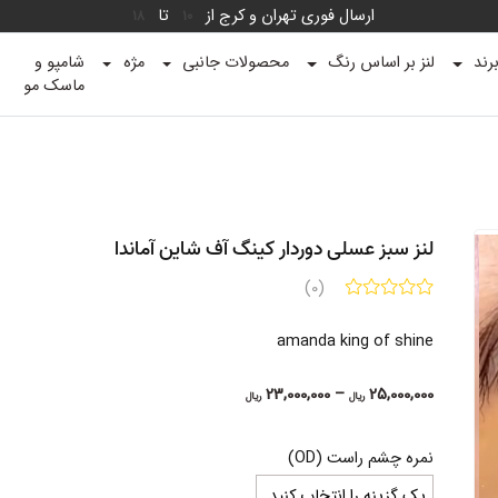
ارسال فوری تهران و کرج از
تا
18
10
رند
لنز بر اساس رنگ
محصولات جانبی
مژه
شامپو و
ماسک مو
لنز سبز عسلی دوردار کینگ آف شاین آماندا
(0)
amanda king of shine
Price
23,000,000
–
25,000,000
ریال
ریال
range:
23,000,000 ریال
نمره چشم راست (OD)
through
25,000,000 ریال