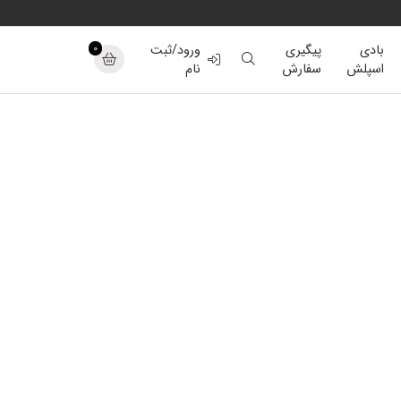
0
بادی
پیگیری
ورود/ثبت
اسپلش
سفارش
نام