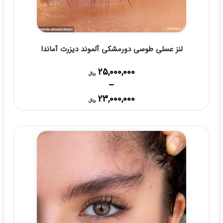
لنز عسلی طوسی دورمشکی آلموند دیزرت آماندا
25,000,000
ریال
–
Price
23,000,000
ریال
range:
23,000,000 ریال
through
25,000,000 ریال