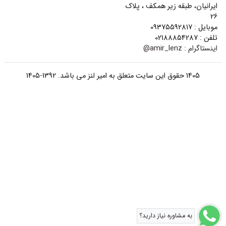
ایرانیان، طبقه زیر همکف ، پلاک
26
موبایل : 09375592817
تلفن : 02188854287
اینستاگرام :
amir_lenz@
1405 حقوق این سایت متعلق به امیر لنز می باشد. 1392-1405
به مشاوره نیاز دارید؟