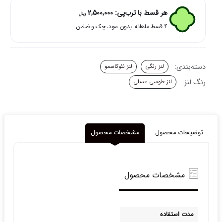
عسلی
هر قسط با ترب‌پی:
2,500,000
ریال
دور
۴ قسط ماهانه. بدون سود، چک و ضامن.
محو
کوکو
نئوکاسمو
عدد
دسته‌بندی:
لنز رنگی
لنز نئوکاسمو
رنگ لنز:
لنز طوسی عسلی
توضیحات محصول
مشخصات محصول
مشخصات محصول
مدت استفاده