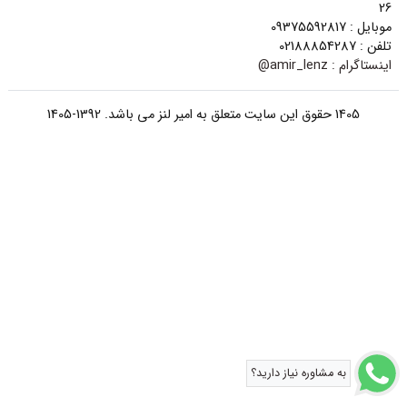
26
موبایل : 09375592817
تلفن : 02188854287
اینستاگرام :
amir_lenz@
1405 حقوق این سایت متعلق به امیر لنز می باشد. 1392-1405
به مشاوره نیاز دارید؟