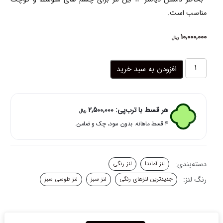
مناسب است.
10,000,000
ریال
لنز
افزودن به سبد خرید
رنگی
سبز
عسلی
پنج
هر قسط با ترب‌پی:
2,500,000
ریال
بعدی
۴ قسط ماهانه. بدون سود، چک و ضامن.
کارولینا
گلدن
گرین
آماندا
دسته‌بندی:
لنز آماندا
لنز رنگی
عدد
رنگ لنز:
جدیدترین لنزهای رنگی
لنز سبز
لنز طوسی سبز