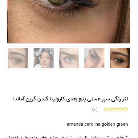
لنز رنگی سبز عسلی پنج بعدی کارولینا گلدن گرین آماندا
(0)
amanda carolina golden green
*بخاطر داشتن دیامتر 14 این لنز برای چشم های متوسط و کوچک