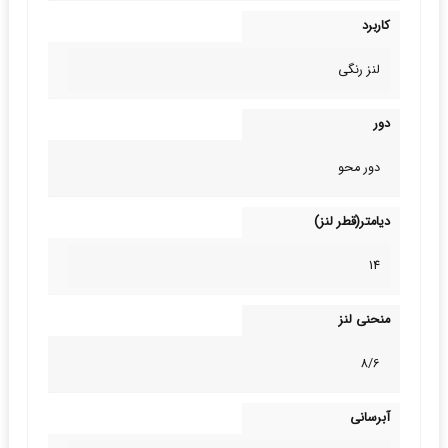
کاربرد
لنز رنگی
دور
دور محو
دیامتر(قطر لنز)
14
منحنی لنز
8/6
آبرسانی