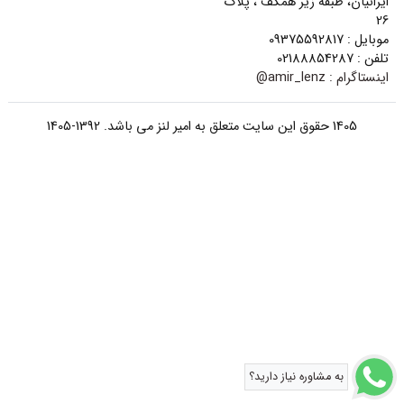
ایرانیان، طبقه زیر همکف ، پلاک
26
موبایل : 09375592817
تلفن : 02188854287
اینستاگرام :
amir_lenz@
1405 حقوق این سایت متعلق به امیر لنز می باشد. 1392-1405
به مشاوره نیاز دارید؟