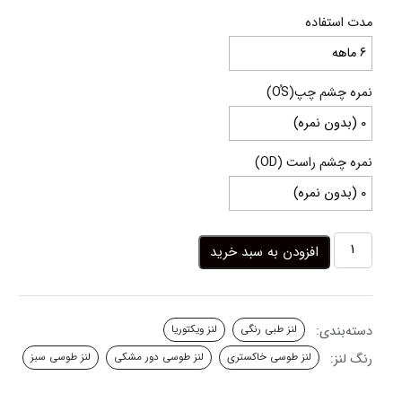
19,000,000 ریال
مدت استفاده
through
25,000,000 ریال
نمره چشم چپ(OُS)
نمره چشم راست (OD)
لنز
افزودن به سبد خرید
طوسی
سبز
دور
مشکی
دسته‌بندی:
لنز طبی رنگی
لنز ویکتوریا
عروسکی
دسی
رنگ لنز:
لنز طوسی خاکستری
لنز طوسی دور مشکی
لنز طوسی سبز
گری
ویکتوریا