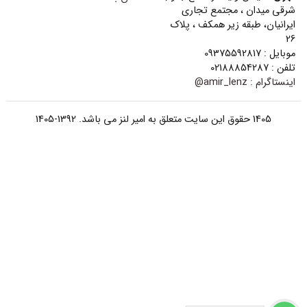
شرقی میدان ، مجتمع تجاری
ایرانیان، طبقه زیر همکف ، پلاک
26
موبایل : 09375592817
تلفن : 02188854287
اینستاگرام :
amir_lenz@
1405 حقوق این سایت متعلق به امیر لنز می باشد. 1392-1405