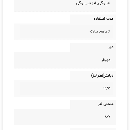
لنز رنگی, لنز طبی‌ رنگی
مدت استفاده
6 ماهه, سالانه
دور
دوردار
دیامتر(قطر لنز)
14/5
منحنی لنز
8/7