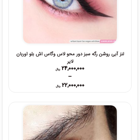
لنز آبی روشن رگه سبز دور محو لاس وگاس اش بلو اوربان
لایر
24,000,000
ریال
–
Price
22,000,000
ریال
range:
22,000,000 ریال
through
24,000,000 ریال