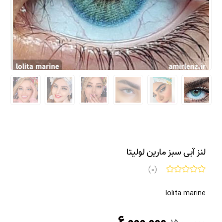
لنز آبی سبز مارین لولیتا
(0)
lolita marine
قیمت
قیمت
6,000,000