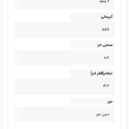
6 ماهه
آبرسانی
55%
منحنی لنز
8/6
دیامتر(قطر لنز)
14/2
دور
بدون دور