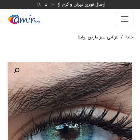
ارسال فوری تهران و کرج از
تا
18
10
خانه
/
لنز آبی سبز مارین لولیتا