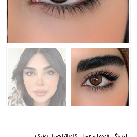
لنز رنگی قهوه ای عسلی کلوپاترا هیزل یونیک