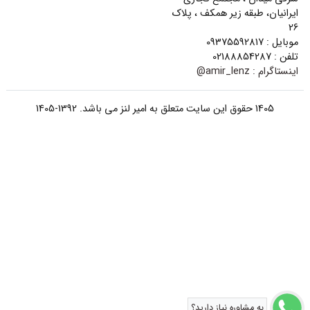
ایرانیان، طبقه زیر همکف ، پلاک
26
موبایل : 09375592817
تلفن : 02188854287
اینستاگرام :
amir_lenz@
1405 حقوق این سایت متعلق به امیر لنز می باشد. 1392-1405
به مشاوره نیاز دارید؟