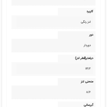
کاربرد
لنز رنگی
دور
دوردار
دیامتر(قطر لنز)
14/2
منحنی لنز
8/6
آبرسانی