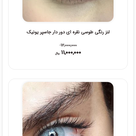
لنز رنگی طوسی نقره ای دور دار جاسپر یونیک
12,000,000
11,000,000
قیمت
قیمت
ریال
فعلی:
اصلی:
11,000,000 ریال.
12,000,000 ریال
بود.