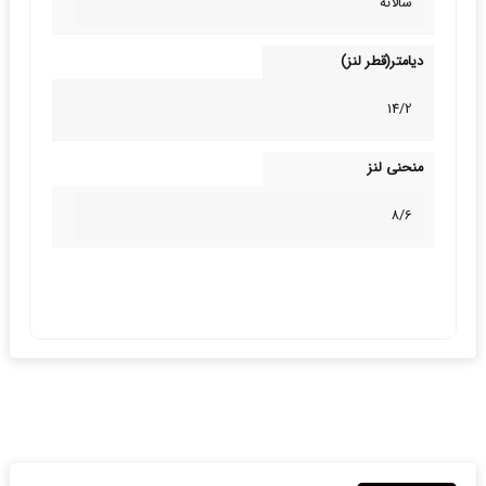
سالانه
دیامتر(قطر لنز)
14/2
منحنی لنز
8/6