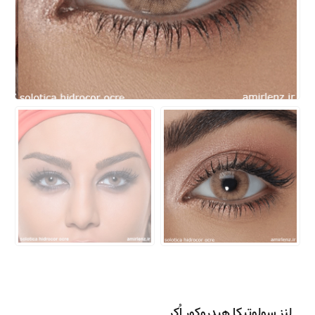
لنز سولوتیکا هیدروکور اُکر