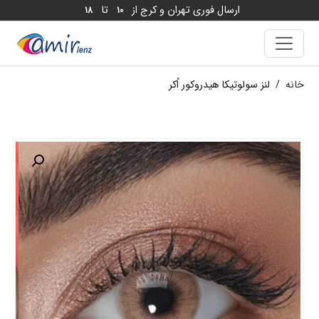
ارسال فوری تهران و کرج از
تا
18
10
خانه
/
لنز سولوتیکا هیدروکور اُکر