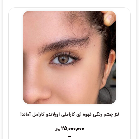
19,000,000 ریال
through
20,000,000 ریال
لنز چشم رنگی قهوه ای کاراملی اورلاندو کارامل آماندا
25,000,000
ریال
–