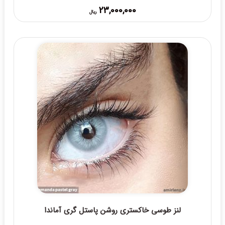
Price
23,000,000
ریال
range:
23,000,000 ریال
through
25,000,000 ریال
لنز طوسی خاکستری روشن پاستل گری آماندا