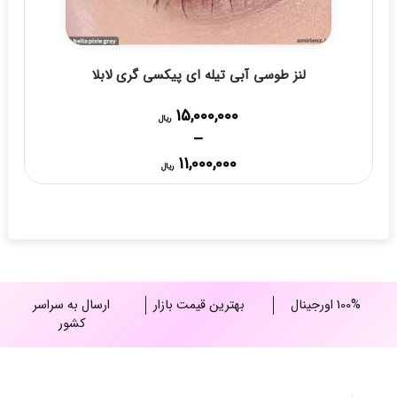
لنز طوسی آبی تیله ای پیکسی گری لابلا
15,000,000
ریال
–
Price
11,000,000
ریال
range:
11,000,000 ریال
through
15,000,000 ریال
100% اورجینال
بهترین قیمت بازار
ارسال به سراسر
کشور