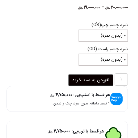
Price
19,000,000
–
20,000,000
ریال
ریال
range:
19,000,000 ریال
نمره چشم چپ(OُS)
through
20,000,000 ریال
نمره چشم راست (OD)
لنز
افزودن به سبد خرید
عسلی
سبز
هر قسط با اسنپ‌پی:
4,750,000
دوردار
ریال
امپایر
۴ قسط ماهانه. بدون سود، چک و ضامن.
سلنا
عدد
هر قسط با ترب‌پی:
4,750,000
ریال