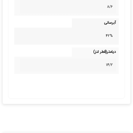
8/6
آبرسانی
42%
دیامتر(قطر لنز)
14/2