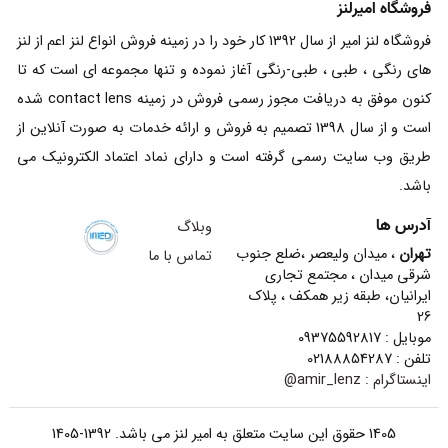
فروشگاه امیرلنز
فروشگاه لنز امیر از سال 1392 کار خود را در زمینه فروش انواع لنز اعم از لنز
های رنگی ، طبی ، طبی-رنگی آغاز نموده و تنها مجموعه ای است که تا
کنون موفق به دریافت مجوز رسمی فروش در زمینه contact lens شده
است و از سال 1398 تصمیم به فروش و ارائه خدمات به صورت آنلاین از
طریق وب سایت رسمی گرفته است و دارای نماد اعتماد الکترونیک می
باشد.
آدرس ها
وبلاگ
تهران
، میدان ولیعصر ،ضلع جنوب
تماس با ما
شرقی میدان ، مجتمع تجاری
ایرانیان، طبقه زیر همکف ، پلاک
26
موبایل : 09375592817
تلفن : 02188854287
اینستاگرام :
amir_lenz@
1405 حقوق این سایت متعلق به امیر لنز می باشد. 1392-1405