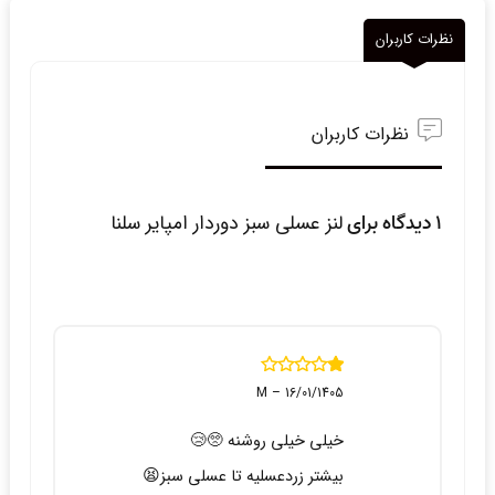
نظرات کاربران
نظرات کاربران
1 دیدگاه برای
لنز عسلی سبز دوردار امپایر سلنا
نمره
M
–
16/01/1405
1
از
5
خیلی خیلی روشنه 🥺😢
بیشتر زردعسلیه تا عسلی سبز😫