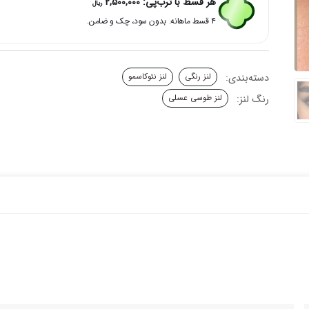
هر قسط با ترب‌پی:
2,500,000
ریال
دور
۴ قسط ماهانه. بدون سود، چک و ضامن.
هاشوری
آرگان
نئوکاسمو
عدد
دسته‌بندی:
لنز رنگی
لنز نئوکاسمو
رنگ لنز:
لنز طوسی عسلی