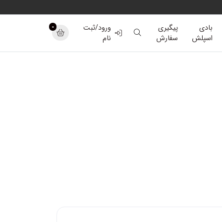
0
بادی
پیگیری
ورود/ثبت
اسپلش
سفارش
نام