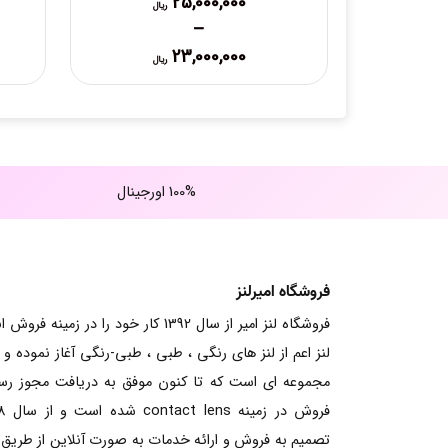
25,000,000
ریال
–
Price
23,000,000
ریال
range:
23,000,000 ریال
through
25,000,000 ریال
100% اورجینال
فروشگاه امیرلنز
فروشگاه لنز امیر از سال 1392 کار خود را در زمینه فرو
لنز اعم از لنز های رنگی ، طبی ، طبی-رنگی آغاز نموده و ت
مجموعه ای است که تا کنون موفق به دریافت مجوز ر
فروش در زم
تصمیم به فروش و ارائه خدمات به صورت آنلاین از طریق