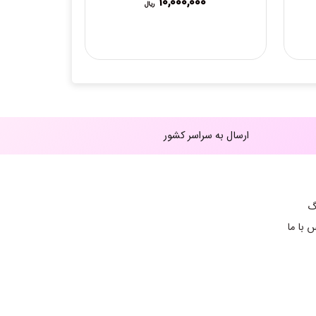
10,000,000
ریال
ارسال به سراسر کشور
گ
 با ما