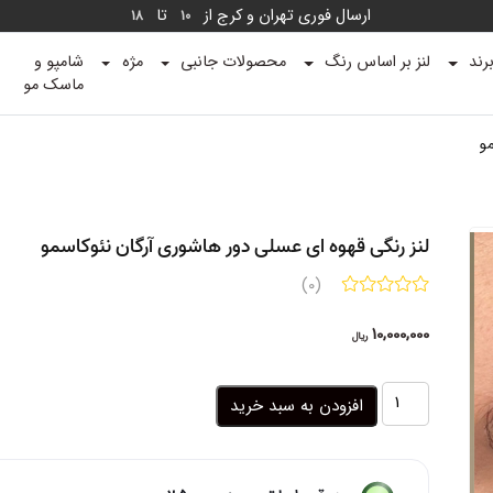
ارسال فوری تهران و کرج از
تا
18
10
رند
لنز بر اساس رنگ
محصولات جانبی
مژه
شامپو و
ماسک مو
مو
لنز رنگی قهوه ای عسلی دور هاشوری آرگان نئوکاسمو
(0)
10,000,000
ریال
لنز
افزودن به سبد خرید
رنگی
قهوه
ای
عسلی