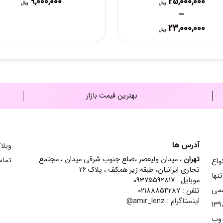
9,000,000
25,000,000
ریال
ریال
–
Price
23,000,000
ریال
range:
23,000,000 ریال
through
25,000,000 ریال
بهترین قیمت بازار
آدرس ها
وبلا
تهران
، میدان ولیعصر ،ضلع جنوب شرقی میدان ، مجتمع
تماس
ش انواع
تجاری ایرانیان، طبقه زیر همکف ، پلاک 26
نها
موبایل : 09375592817
سمی
تلفن : 02188854287
اینستاگرام :
amir_lenz@
ینه contact lens شده است و از سال 1398
 وب