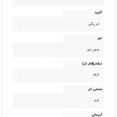
کاربرد
لنز رنگی
دور
بدون دور
دیامتر(قطر لنز)
14/2
منحنی لنز
8/6
آبرسانی