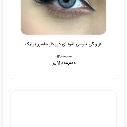
لنز رنگی طوسی نقره ای دور دار جاسپر یونیک
12,000,000
11,000,000
قیمت
قیمت
ریال
فعلی:
اصلی:
11,000,000 ریال.
12,000,000 ریال
بود.