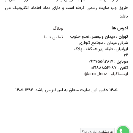
طریق وب سایت رسمی گرفته است و دارای نماد اعتماد الکترونیک می
باشد.
آدرس ها
وبلاگ
تهران
، میدان ولیعصر ،ضلع جنوب
تماس با ما
شرقی میدان ، مجتمع تجاری
ایرانیان، طبقه زیر همکف ، پلاک
26
موبایل : 09375592817
تلفن : 02188854287
اینستاگرام :
amir_lenz@
1405 حقوق این سایت متعلق به امیر لنز می باشد. 1392-1405
به مشاوره نیاز دارید؟