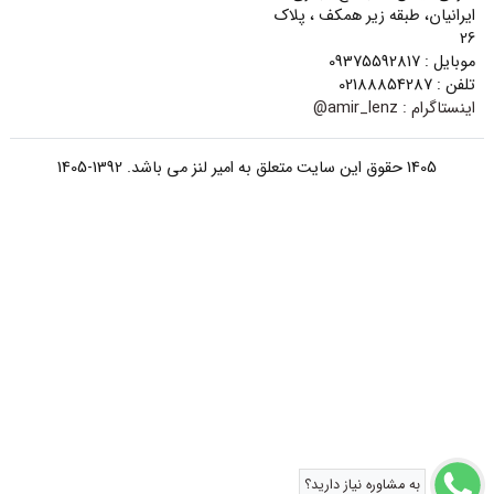
ایرانیان، طبقه زیر همکف ، پلاک
26
موبایل : 09375592817
تلفن : 02188854287
اینستاگرام :
amir_lenz@
1405 حقوق این سایت متعلق به امیر لنز می باشد. 1392-1405
به مشاوره نیاز دارید؟