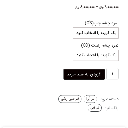
Price
8,000,000
–
9,000,000
ریال
ریال
range:
8,000,000 ریال
نمره چشم چپ(OُS)
through
9,000,000 ریال
نمره چشم راست (OD)
لنز
افزودن به سبد خرید
آبی
دور
مشکی
دیو
دسته‌بندی:
لنز اُپرا
لنز طبی رنگی
مالاگا
اپرا
رنگ لنز:
لنز آبی
عدد