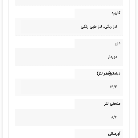
کاربرد
لنز رنگی, لنز طبی‌ رنگی
دور
دوردار
دیامتر(قطر لنز)
14/2
منحنی لنز
8/6
آبرسانی