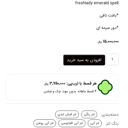
freshlady emerald spell
*بافت تافی
*دور سرمه ای
15,000,000
ریال
لنز
افزودن به سبد خرید
آبی
اقیانوسی
دوردار
امرالد
هر قسط با ترب‌پی:
3,750,000
ریال
اسپل
۴ قسط ماهانه. بدون سود، چک و ضامن.
فرش
لیدی
عدد
دسته‌بندی:
لنز رنگی
لنز فرش لیدی
رنگ لنز:
لنز آبی
لنز آبی اقیانوسی
لنز آبی روشن