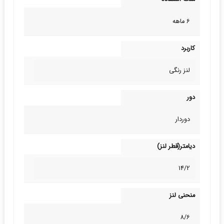
6 ماهه
کاربرد
لنز رنگی
دور
دوردار
دیامتر(قطر لنز)
14/2
منحنی لنز
8/6