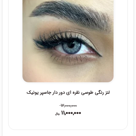
لنز رنگی طوسی نقره ای دور دار جاسپر یونیک
12,000,000
11,000,000
قیمت
قیمت
ریال
فعلی:
اصلی:
11,000,000 ریال.
12,000,000 ریال