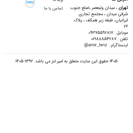
تهران
، میدان ولیعصر ،ضلع جنوب
تماس با ما
شرقی میدان ، مجتمع تجاری
ایرانیان، طبقه زیر همکف ، پلاک
26
موبایل : 09375592817
تلفن : 02188854287
اینستاگرام :
amir_lenz@
1405 حقوق این سایت متعلق به امیر لنز می باشد. 1392-1405