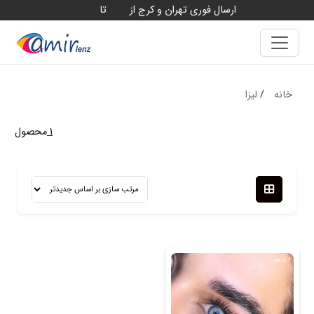
ارسال فوری تهران و کرج از
تا
18
10
خانه
/
لیزا
1
محصول
6 ماهه