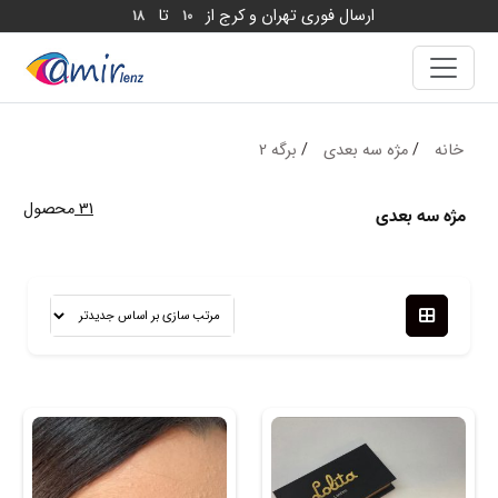
ارسال فوری تهران و کرج از
تا
18
10
خانه
/
مژه سه بعدی
/
برگه 2
31
محصول
مژه سه بعدی