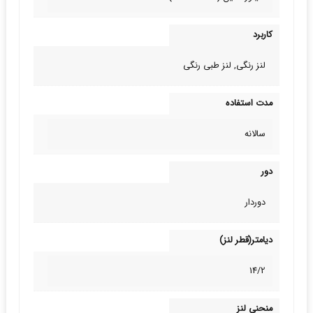
کاربرد
لنز رنگی, لنز طبی‌ رنگی
مدت استفاده
سالانه
دور
دوردار
دیامتر(قطر لنز)
14/2
منحنی لنز