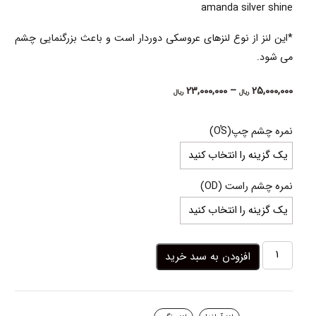
amanda silver shine
*این لنز از نوع لنزهای عروسکی دوردار است و باعث بزرگنمایی چشم
می شود.
Price
23,000,000
–
25,000,000
ریال
ریال
range:
23,000,000 ریال
نمره چشم چپ(OُS)
through
25,000,000 ریال
نمره چشم راست (OD)
لنز
افزودن به سبد خرید
چشم
رنگی
مشکی
نقره