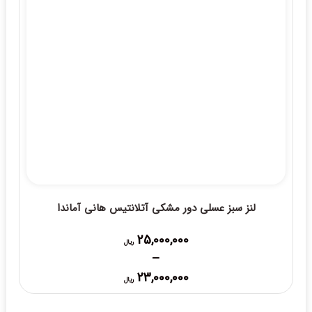
لنز سبز عسلی دور مشکی آتلانتیس هانی آماندا
25,000,000
ریال
–
Price
23,000,000
ریال
range:
23,000,000 ریال