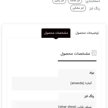
دسته‌بندی:
لنز آماندا
لنز رنگی
ای
سیلور
رنگ لنز:
لنز مشکی
شاین
آماندا
عدد
توضیحات محصول
مشخصات محصول
مشخصات محصول
برند
آماندا (amanda)
رنگ لنز
سیلور شاین (silver shine)