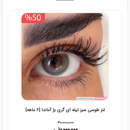
لنز طوسی سبز تیله ای گری بژ آماندا [6 ماهه]
20,000,000
10,000,000
قیمت
قیمت