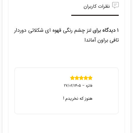
نظرات کاربران
1 دیدگاه برای
لنز چشم رنگی قهوه ای شکلاتی دوردار
تافی براون آماندا
نمره
5
از 5
فائزه
–
27/02/1405
هنوز که نخریدم !