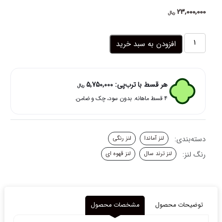
23,000,000
ریال
لنز
افزودن به سبد خرید
چشم
رنگی
قهوه
ای
هر قسط با ترب‌پی:
5,750,000
ریال
شکلاتی
۴ قسط ماهانه. بدون سود، چک و ضامن.
دوردار
تافی
براون
آماندا
دسته‌بندی:
لنز آماندا
لنز رنگی
عدد
رنگ لنز:
لنز ترند سال
لنز قهوه ای
توضیحات محصول
مشخصات محصول