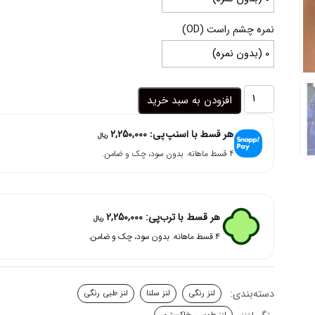
نمره چشم راست (OD)
لنز
افزودن به سبد خرید
رنگی
طوسی
هر قسط با اسنپ‌پی:
2,250,000
خاکستری
ریال
رگه
۴ قسط ماهانه. بدون سود، چک و ضامن.
دار
هاوایی
گری
سلنا
هر قسط با ترب‌پی:
2,250,000
ریال
عدد
۴ قسط ماهانه. بدون سود، چک و ضامن.
دسته‌بندی:
لنز رنگی
لنز سلنا
لنز طبی رنگی
لنز طوسی خاکستری