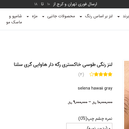
ارسال فوری تهران و کرج از
تا
18
10
رند
لنز بر اساس رنگ
محصولات جانبی
مژه
شامپو و
ماسک مو
لنز رنگی طوسی خاکستری رگه دار هاوایی گری سلنا
(4)
selena hawaii gray
Price
9,000,000
–
10,000,000
ریال
ریال
range:
9,000,000 ریال
نمره چشم چپ(OُS)
through
10,000,000 ریال