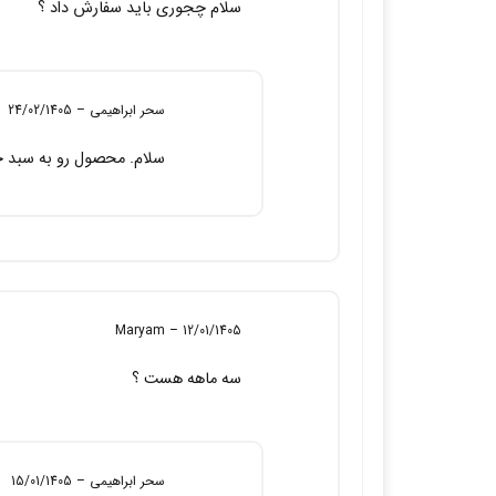
سلام چجوری باید سفارش داد ؟
سحر ابراهیمی
–
24/02/1405
سلام. محصول رو به سبد خ
Maryam
–
12/01/1405
سه ماهه هست ؟
سحر ابراهیمی
–
15/01/1405