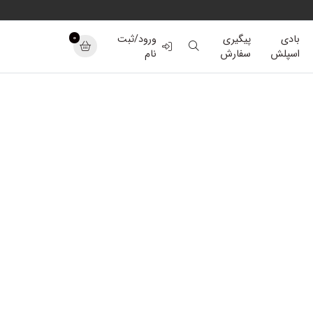
0
بادی
پیگیری
ورود/ثبت
اسپلش
سفارش
نام