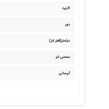
کاربرد
دور
دیامتر(قطر لنز)
منحنی لنز
آبرسانی