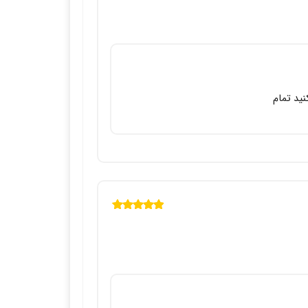
از
5
ید تمام
نمره
5
از 5