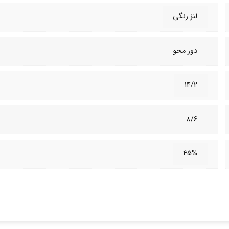
لنز رنگی
دور محو
14/2
8/6
45%