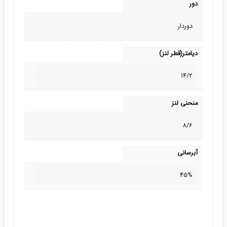
دور
دوردار
دیامتر(قطر لنز)
14/2
منحنی لنز
8/6
آبرسانی
45%