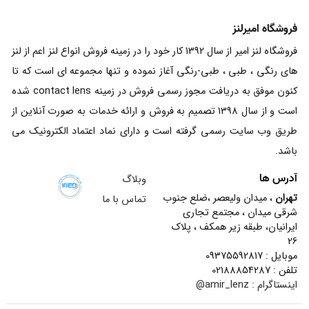
فروشگاه امیرلنز
فروشگاه لنز امیر از سال 1392 کار خود را در زمینه فروش انواع لنز اعم از لنز
های رنگی ، طبی ، طبی-رنگی آغاز نموده و تنها مجموعه ای است که تا
کنون موفق به دریافت مجوز رسمی فروش در زمینه contact lens شده
است و از سال 1398 تصمیم به فروش و ارائه خدمات به صورت آنلاین از
طریق وب سایت رسمی گرفته است و دارای نماد اعتماد الکترونیک می
باشد.
آدرس ها
وبلاگ
تهران
، میدان ولیعصر ،ضلع جنوب
تماس با ما
شرقی میدان ، مجتمع تجاری
ایرانیان، طبقه زیر همکف ، پلاک
26
موبایل : 09375592817
تلفن : 02188854287
اینستاگرام :
amir_lenz@