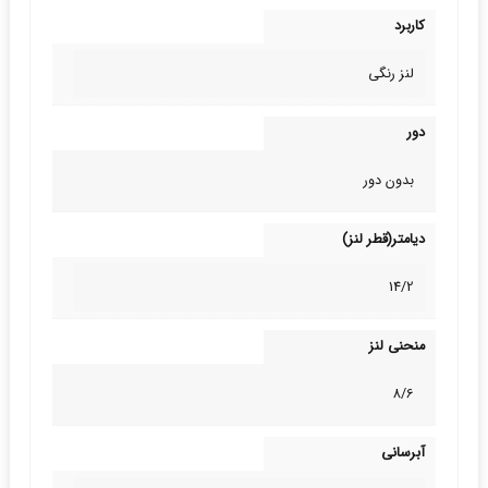
کاربرد
لنز رنگی
دور
بدون دور
دیامتر(قطر لنز)
14/2
منحنی لنز
8/6
آبرسانی