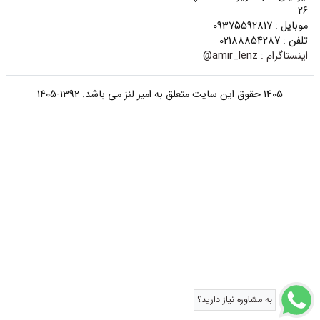
26
موبایل : 09375592817
تلفن : 02188854287
اینستاگرام :
amir_lenz@
1405 حقوق این سایت متعلق به امیر لنز می باشد. 1392-1405
به مشاوره نیاز دارید؟