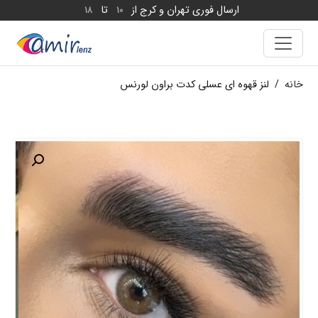
ارسال فوری تهران و کرج از
تا
18
10
خانه
/
لنز قهوه ای عسلی کدت براون لورنس