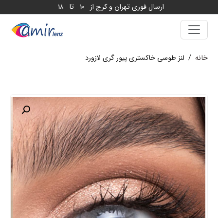
ارسال فوری تهران و کرج از
تا
18
10
خانه
/
لنز طوسی خاکستری پیور گری لازورد