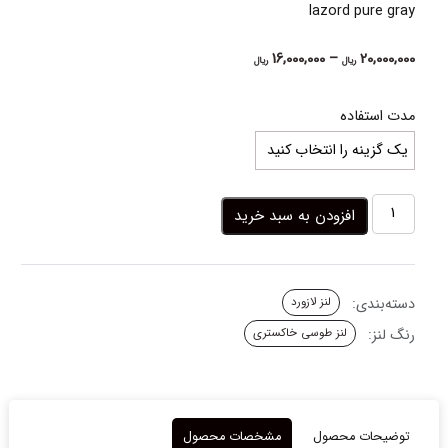
lazord pure gray
Price
16,000,000
–
20,000,000
ریال
ریال
range:
16,000,000 ریال
مدت استفاده
through
20,000,000 ریال
لنز
افزودن به سبد خرید
طوسی
خاکستری
پیور
گری
دسته‌بندی:
لنز لازورد
لازورد
عدد
رنگ لنز:
لنز طوسی خاکستری
توضیحات محصول
مشخصات محصول