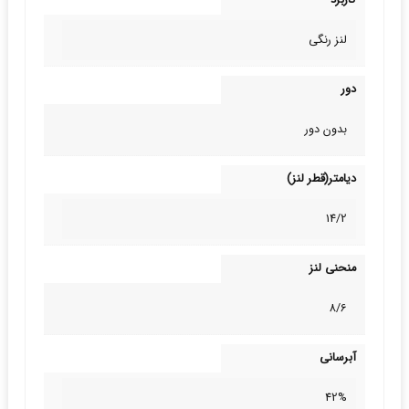
کاربرد
لنز رنگی
دور
بدون دور
دیامتر(قطر لنز)
14/2
منحنی لنز
8/6
آبرسانی
42%