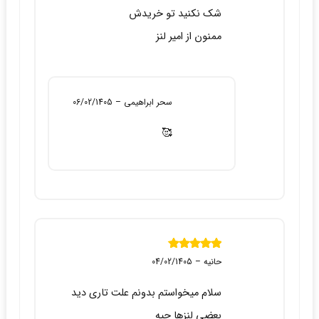
شک نکنید تو خریدش
ممنون از امیر لنز
سحر ابراهیمی
–
06/02/1405
🥰
نمره
5
از 5
حانیه
–
04/02/1405
سلام میخواستم بدونم علت تاری دید
بعضی لنزها چیه