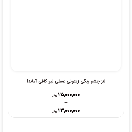
لنز چشم رنگی زیتونی عسلی لیو کافی آماندا
25,000,000
ریال
–
Price
23,000,000
ریال
range:
23,000,000 ریال
through