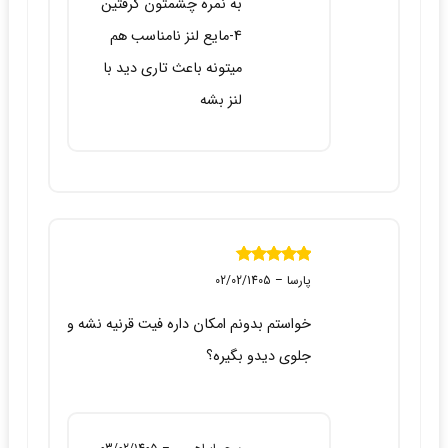
به نمره چشمتون گرفتین
4-مایع لنز نامناسب هم
میتونه باعث تاری دید با
لنز بشه
نمره
5
از 5
پارسا
–
02/02/1405
خواستم بدونم امکان داره فیت قرنیه نشه و
جلوی دیدو بگیره؟