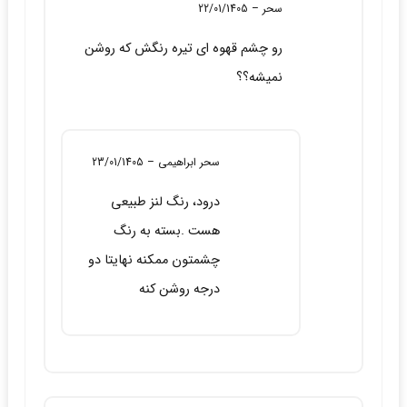
نمره
5
از 5
سحر
–
22/01/1405
رو چشم قهوه ای تیره رنگش که روشن
نمیشه؟؟
سحر ابراهیمی
–
23/01/1405
درود، رنگ لنز طبیعی
هست .بسته به رنگ
چشمتون ممکنه نهایتا دو
درجه روشن کنه