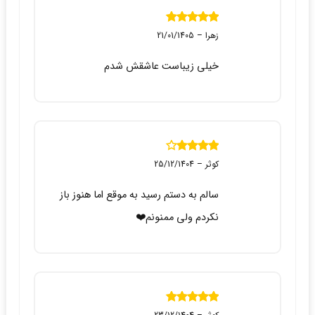
نمره
5
از 5
زهرا
–
21/01/1405
خیلی زیباست عاشقش شدم
نمره
4
از 5
کوثر
–
25/12/1404
سالم به دستم رسید به موقع اما هنوز باز
نکردم ولی ممنونم❤️
نمره
5
از 5