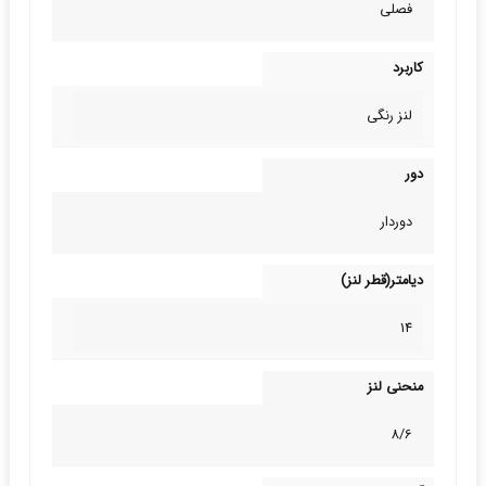
فصلی
کاربرد
لنز رنگی
دور
دوردار
دیامتر(قطر لنز)
14
منحنی لنز
8/6