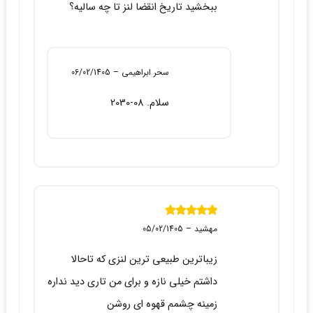
ببخشید تاریخ انقضا لنز تا چه سالیه؟
سحر ابراهیمی
–
06/02/1405
سلام. 08-2030
نمره
5
از 5
مهشید
–
05/02/1405
زیباترین طبیعی ترین لنزی که تاحالا
داشتم خیلی نازه و برای من تاری دید نداره
زمینه چشمم قهوه ای روشن