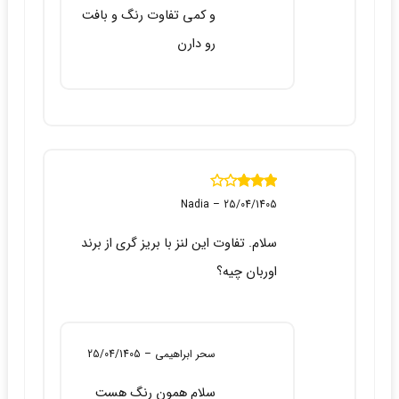
و کمی تفاوت رنگ و بافت
رو دارن
نمره
3
Nadia
–
25/04/1405
از 5
سلام. تفاوت این لنز با بریز گری از برند
اوربان چیه؟
سحر ابراهیمی
–
25/04/1405
سلام همون رنگ هست