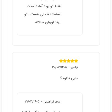
فقط تو برند آماندا مدت
استفاده فصلی هست ، تو
برند اوربان سالانه
نمره
5
از 5
نرگس
–
30/03/1405
طبی نداره ؟
سحر ابراهیمی
–
31/03/1405