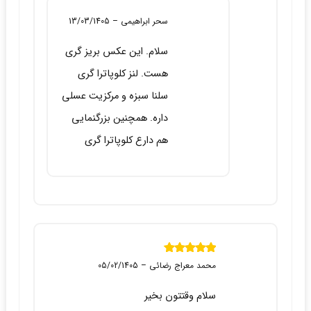
سحر ابراهیمی
–
13/03/1405
سلام. این عکس بریز گری
هست. لنز کلوپاترا گری
سلنا سبزه و مرکزیت عسلی
داره. همچنین بزرگنمایی
هم دارع کلوپاترا گری
نمره
5
از 5
محمد معراج رضائی
–
05/02/1405
سلام وقتتون بخیر