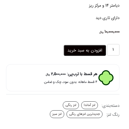
دیامتر 14 و مرکز ریز
دارای تاری دید
10,000,000
ریال
لنز
افزودن به سبد خرید
رنگی
سبز
طوسی
عسلی
هر قسط با ترب‌پی:
2,500,000
ریال
بریز
۴ قسط ماهانه. بدون سود، چک و ضامن.
گری
آماندا
عدد
دسته‌بندی:
لنز آماندا
لنز رنگی
رنگ لنز:
جدیدترین لنزهای رنگی
لنز سبز