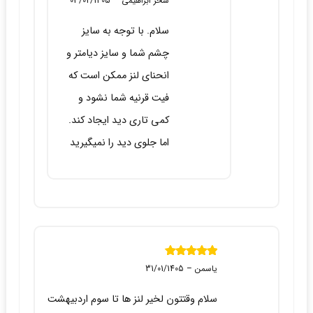
سحر ابراهیمی
–
03/02/1405
سلام. با توجه به سایز
چشم شما و سایز دیامتر و
انحنای لنز ممکن است که
فیت قرنیه شما نشود و
کمی تاری دید ایجاد کند.
اما جلوی دید را نمیگیرید
نمره
5
از 5
یاسمن
–
31/01/1405
سلام وقتتون لخیر لنز ها تا سوم اردبیهشت