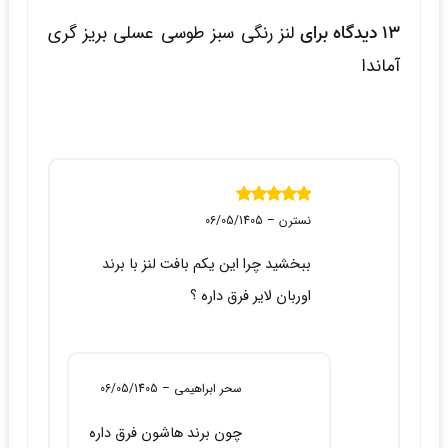
13 دیدگاه برای
لنز رنگی سبز طوسی عسلی بریز گری
آماندا
نمره
5
از 5
نسترن
–
06/05/1405
ببخشید چرا این یکم بافت لنز با برند
اوربان لایر فرق داره ؟
سحر ابراهیمی
–
06/05/1405
چون برند هاشون فرق داره