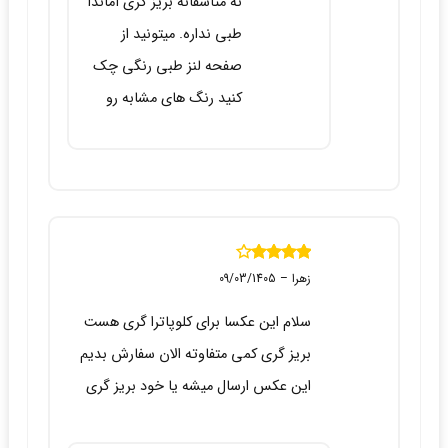
نه متاسفانه بریز گری آماندا
طبی نداره. میتونید از
صفحه لنز طبی رن
گی چک
کنید رنگ های مشابه رو
نمره
4
از 5
زهرا
–
09/03/1405
سلام این عکسا برای کلوپاترا گری هست
بریز گری کمی متفاوته الان سفارش بدیم
این عکس ارسال میشه یا خود بریز گری