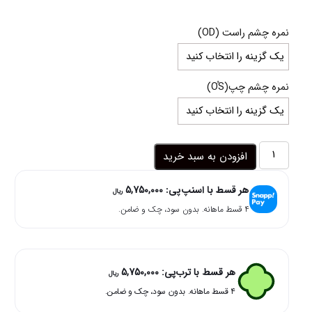
range:
23,000,000 ریال
نمره چشم راست (OD)
through
25,000,000 ریال
نمره چشم چپ(OُS)
لنز
افزودن به سبد خرید
آبی
طوسی
هر قسط با اسنپ‌پی:
5,750,000
دور
ریال
دار
۴ قسط ماهانه. بدون سود، چک و ضامن.
عروسکی
باربی
بلو
آماندا
هر قسط با ترب‌پی:
5,750,000
ریال
عدد
۴ قسط ماهانه. بدون سود، چک و ضامن.