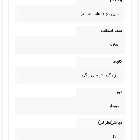
رنگ لنز
باربی بلو (barbie blue)
مدت استفاده
سالانه
کاربرد
لنز رنگی, لنز طبی‌ رنگی
دور
دوردار
دیامتر(قطر لنز)
14/2