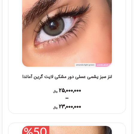
لنز سبز یشمی عسلی دور مشکی لایت گرین آماندا
25,000,000
ریال
–
Price
23,000,000
ریال
range:
23,000,000 ریال
through