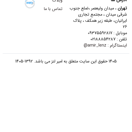
وبلاگ
تهران
، میدان ولیعصر ،ضلع جنوب
تماس با ما
شرقی میدان ، مجتمع تجاری
ایرانیان، طبقه زیر همکف ، پلاک
26
موبایل : 09375592817
تلفن : 02188854287
اینستاگرام :
amir_lenz@
1405 حقوق این سایت متعلق به امیر لنز می باشد. 1392-1405