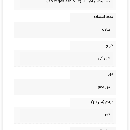
لاس وگاس اش بلو (las vegas ash blue)
مدت استفاده
سالانه
کاربرد
لنز رنگی
دور
دور محو
دیامتر(قطر لنز)
14/2