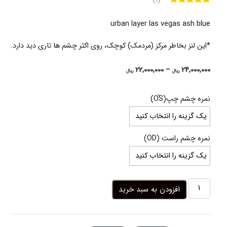
urban layer las vegas ash blue
*این لنز بخاطر مرکز (مردمک) کوچک، روی اکثر چشم ها تاری دید دارد.
Price
22,000,000
–
24,000,000
ریال
ریال
range:
22,000,000 ریال
نمره چشم چپ(OُS)
through
24,000,000 ریال
نمره چشم راست (OD)
لنز
افزودن به سبد خرید
آبی
روشن
رگه
سبز