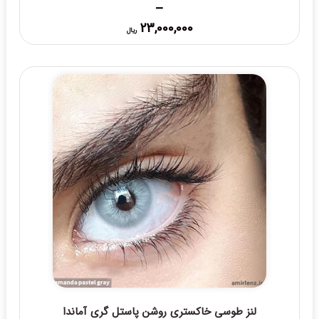
–
Price
23,000,000
ریال
range:
23,000,000 ریال
through
25,000,000 ریال
لنز طوسی خاکستری روشن پاستل گری آماندا