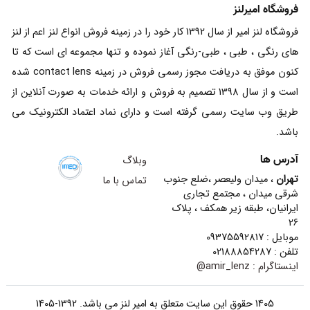
فروشگاه امیرلنز
فروشگاه لنز امیر از سال 1392 کار خود را در زمینه فروش انواع لنز اعم از لنز
های رنگی ، طبی ، طبی-رنگی آغاز نموده و تنها مجموعه ای است که تا
کنون موفق به دریافت مجوز رسمی فروش در زمینه contact lens شده
است و از سال 1398 تصمیم به فروش و ارائه خدمات به صورت آنلاین از
طریق وب سایت رسمی گرفته است و دارای نماد اعتماد الکترونیک می
باشد.
آدرس ها
وبلاگ
تهران
، میدان ولیعصر ،ضلع جنوب
تماس با ما
شرقی میدان ، مجتمع تجاری
ایرانیان، طبقه زیر همکف ، پلاک
26
موبایل : 09375592817
تلفن : 02188854287
اینستاگرام :
amir_lenz@
1405 حقوق این سایت متعلق به امیر لنز می باشد. 1392-1405