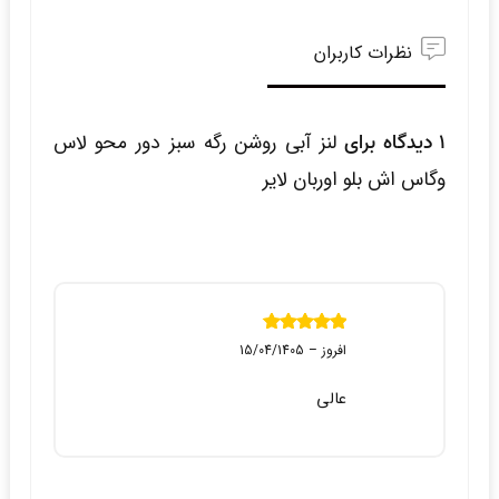
نظرات کاربران
1 دیدگاه برای
لنز آبی روشن رگه سبز دور محو لاس
وگاس اش بلو اوربان لایر
نمره
5
از 5
افروز
–
15/04/1405
عالی