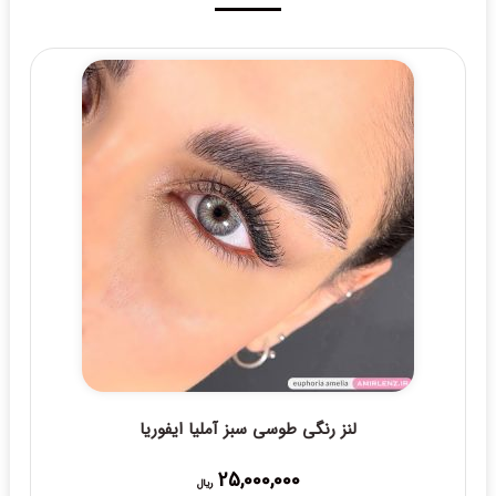
لنز رنگی طوسی سبز آملیا ایفوریا
25,000,000
ریال