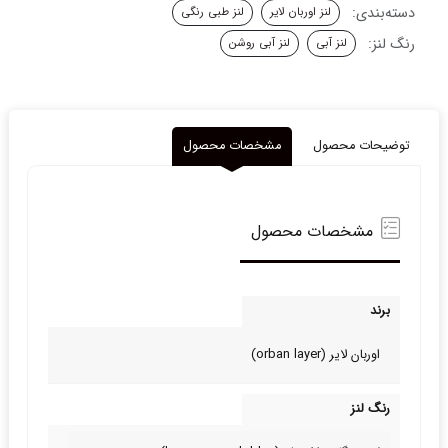
دسته‌بندی:
لنز اوربان لایر
لنز طبی رنگی
دور
محو
رنگ لنز:
لنز آبی
لنز آبی روشن
لاس
وگاس
اش
بلو
اوربان
توضیحات محصول
مشخصات محصول
لایر
عدد
مشخصات محصول
برند
اوربان لایر (orban layer)
رنگ لنز