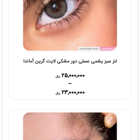
لنز سبز یشمی عسلی دور مشکی لایت گرین آماندا
25,000,000
ریال
–
Price
23,000,000
ریال
range:
23,000,000 ریال
through
25,000,000 ریال