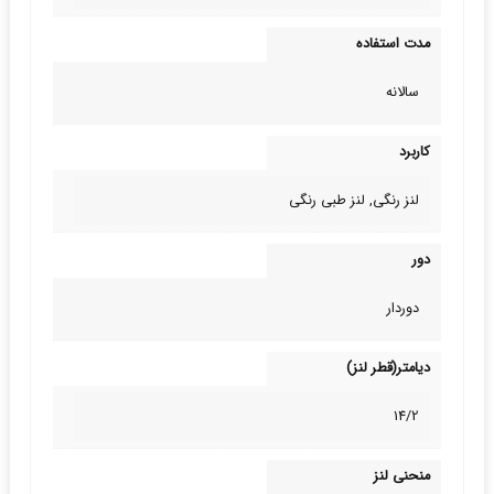
مدت استفاده
سالانه
کاربرد
لنز رنگی, لنز طبی‌ رنگی
دور
دوردار
دیامتر(قطر لنز)
14/2
منحنی لنز