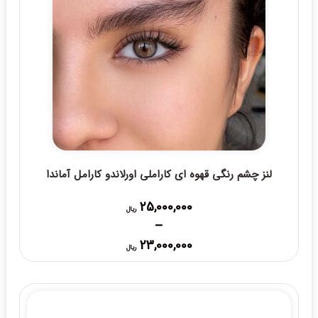
لنز چشم رنگی قهوه ای کاراملی اورلاندو کارامل آماندا
25,000,000
ریال
–
Price
23,000,000
ریال
range:
23,000,000 ریال
through
25,000,000 ریال