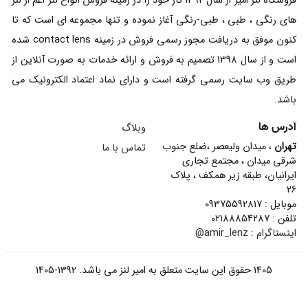
آدرس ها
وبلاگ
تهران
، میدان ولیعصر ،ضلع جنوب
تماس با ما
شرقی میدان ، مجتمع تجاری
ایرانیان، طبقه زیر همکف ، پلاک
26
موبایل : 09375592817
تلفن : 02188854287
اینستاگرام :
amir_lenz@
1405 حقوق این سایت متعلق به امیر لنز می باشد. 1392-1405