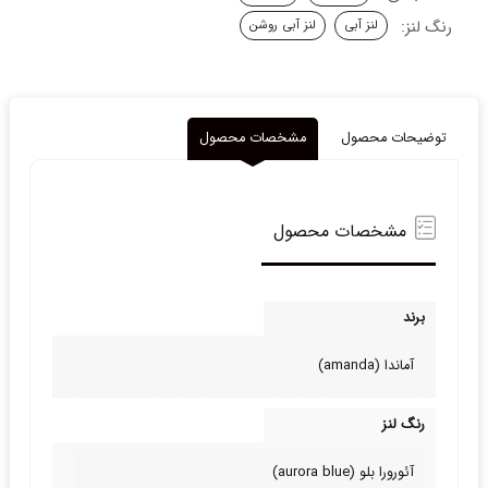
رنگ لنز:
لنز آبی
لنز آبی روشن
توضیحات محصول
مشخصات محصول
مشخصات محصول
برند
آماندا (amanda)
رنگ لنز
آئورورا بلو (aurora blue)