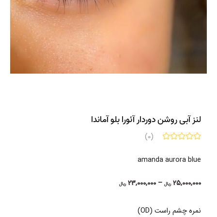
لنز آبی روشن دوردار آئورا بلو آماندا
(0)
amanda aurora blue
Price
23,000,000
–
25,000,000
ریال
ریال
range:
23,000,000 ریال
نمره چشم راست (OD)
through