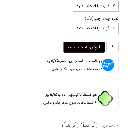
25,000,000 ریال
نمره چشم چپ(OُS)
لنز
افزودن به سبد خرید
آبی
روشن
5,750,000
دوردار
هر قسط با اسنپ‌پی:
ریال
آئورا
۴ قسط ماهانه. بدون سود، چک و ضامن.
بلو
آماندا
عدد
هر قسط با ترب‌پی:
5,750,000
ریال
۴ قسط ماهانه. بدون سود، چک و ضامن.
دسته‌بندی:
لنز آماندا
لنز رنگی