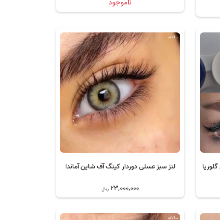
ناموجود
سالانه
گلوریا
لنز سبز عسلی دوردار کینگ آف شاین آماندا
23,000,000
ریال
سالانه