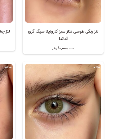
لنز رنگی طوسی تناژ سبز کارولینا سیگ گری
لنز چش
آماندا
10,000,000
ریال
سالانه
سالانه