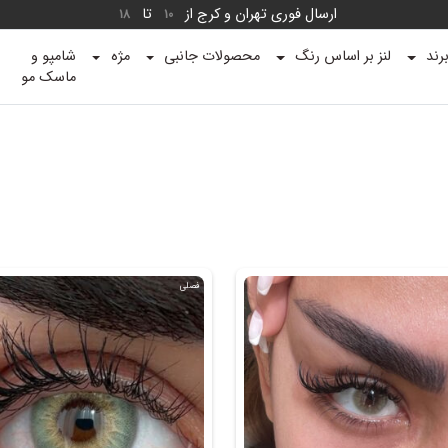
ارسال فوری تهران و کرج از
تا
18
10
رند
لنز بر اساس رنگ
محصولات جانبی
مژه
شامپو و
ماسک مو
فصلی