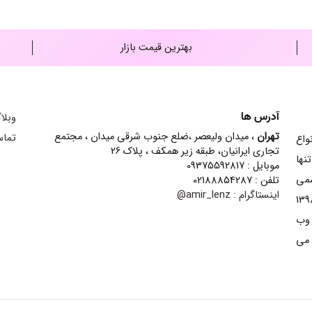
بهترین قیمت بازار
آدرس ها
وبلا
تهران
، میدان ولیعصر ،ضلع جنوب شرقی میدان ، مجتمع
تماس
ش انواع
تجاری ایرانیان، طبقه زیر همکف ، پلاک 26
نها
موبایل : 09375592817
سمی
تلفن : 02188854287
اینستاگرام :
amir_lenz@
ینه contact lens شده است و از سال 1398
 وب
 می