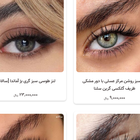
سبز روشن مرکز عسلی با دور مشکی
لنز طوسی سبز گری بژ آماندا [سالان
ظریف گلکسی گرین سلنا
23,000,000
ریال
9,000,000
ریال
سالانه