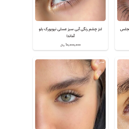
نجلس
لنز چشم رنگی آبی سبز عسلی نیویورک بلو
آماندا
10,000,000
ریال
فصلی