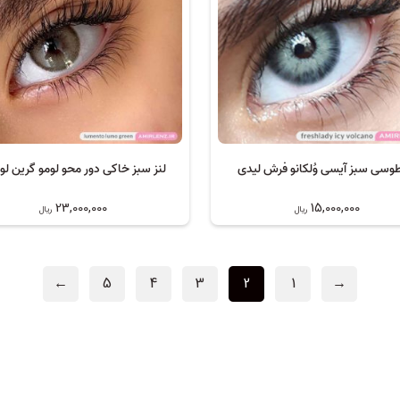
طوسی سبز آیسی وُلکانو فرش لیدی
لنز سبز خاکی دور محو لومو گرین لو
23,000,000
15,000,000
ریال
ریال
←
5
4
3
2
1
→