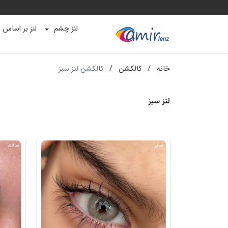
لنز چشم
لنز بر اساس ب
خانه
/
کالکشن
/
کالکشن لنز سبز
لنز سبز
فصلی
سالانه