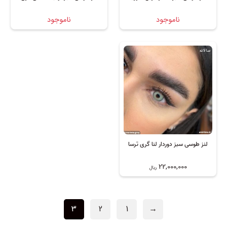
ناموجود
ناموجود
سالانه
لنز طوسی سبز دوردار لنا گری ترسا
22,000,000
ریال
3
2
1
→