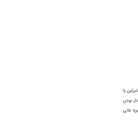
براین با
ار بودن
زه عالی