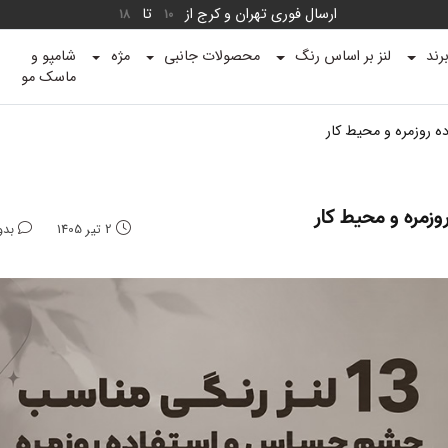
ارسال فوری تهران و کرج از
تا
18
10
رند
لنز بر اساس رنگ
محصولات جانبی
مژه
شامپو و
ماسک مو
2 تیر 1405
بدو