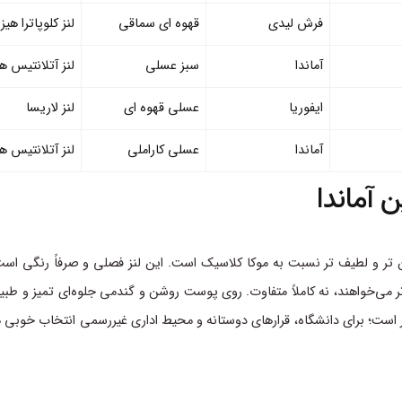
فرش لیدی
قهوه ای سماقی
لنز کلوپاترا هیز
آماندا
سبز عسلی
لنز آتلانتیس ه
ایفوریا
عسلی قهوه ای
لنز لاریسا
آماندا
عسلی کاراملی
لنز آتلانتیس ه
شن تر و لطیف تر نسبت به موکا کلاسیک است. این لنز فصلی و صرفاً رنگی است
می‌خواهند، نه کاملاً متفاوت. روی پوست روشن و گندمی جلوه‌ای تمیز و طبیع
ر است؛ برای دانشگاه، قرارهای دوستانه و محیط اداری غیررسمی انتخاب خوب