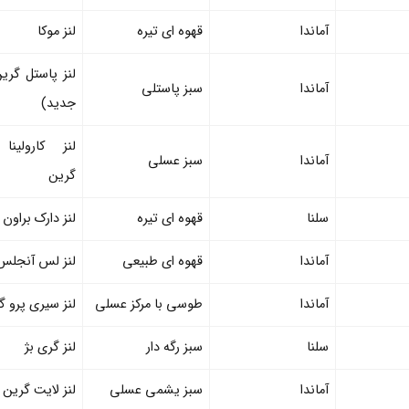
آماندا
قهوه ای تیره
لنز موکا
لنز پاستل گری
آماندا
سبز پاستلی
جدید)
لنز کارولینا
آماندا
سبز عسلی
گرین
سلنا
قهوه ای تیره
لنز دارک براون
آماندا
قهوه ای طبیعی
لنز لس آنجلس
آماندا
طوسی با مرکز عسلی
لنز سیری پرو گ
سلنا
سبز رگه دار
لنز گری بژ
آماندا
سبز یشمی عسلی
لنز لایت گرین