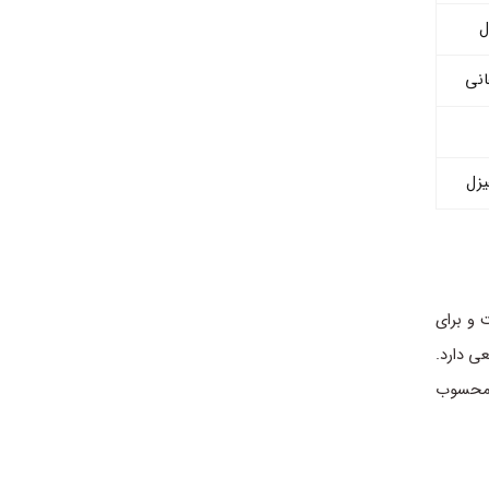
ل
انی
یزل
 و برای
ی دارد.
ی محسوب