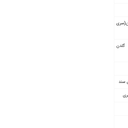
ن(سری
 گلدن
 سند
ری